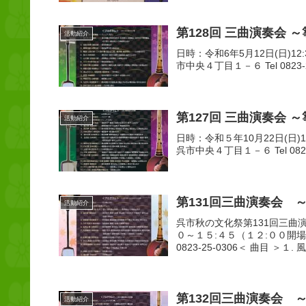
第128回 三曲演奏会 ～
活動紹介
日時：令和6年5月12日(日)12
市中央４丁目１－６ Tel 0823-2
第127回 三曲演奏会
活動紹介
日時：令和５年10月22日(日)1
呉市中央４丁目１－６ Tel 0823
第131回三曲演奏会 ～箏
活動紹介
呉市秋の文化祭第131回三曲
０～１５:４５（１２:００開
0823-25-0306＜ 曲目 ＞１. 
第132回三曲演奏会 ～箏
活動紹介