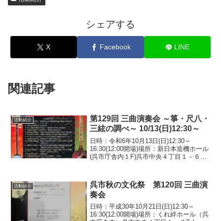
シェアする
X
Facebook
LINE
関連記事
第129回 三曲演奏会 ～箏・尺八・
活動紹介
三絃の調べ～ 10/13(日)12:30～
日時：令和6年10月13日(日)12:30～
16:30(12:00開場)場所：新日本造機ホール
(呉市庁舎内１F)呉市中央４丁目１－６
Tel 0823-25-0306
呉市秋の文化祭 第120回 三曲演
活動紹介
奏会
日時：平成30年10月21日(日)12:30～
16:30(12:00開場)場所：くれ絆ホール（呉