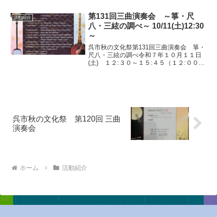
第131回三曲演奏会 ～箏・尺
活動紹介
八・三絃の調べ～ 10/11(土)12:30
～
呉市秋の文化祭第131回三曲演奏会 箏・
尺八・三絃の調べ令和７年１０月１１日
(土) １２:３０～１５:４５（１２:００開
場）新日本造機ホール（呉市庁舎内１F）
呉市中央４丁目１－６ Tel 0823-25-0306
＜ 曲目 ＞１. 風の色（石...
呉市秋の文化祭 第120回 三曲
演奏会
ホーム
活動紹介