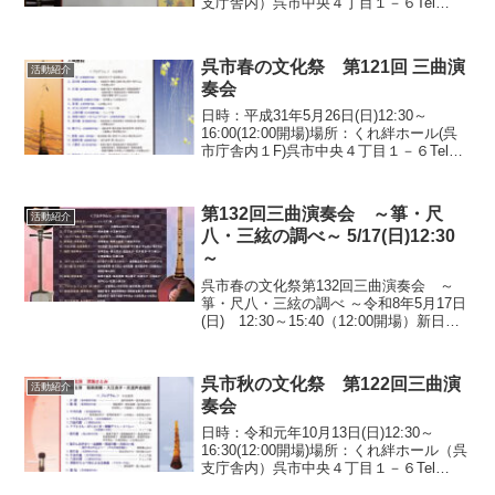
支庁舎内）呉市中央４丁目１－６Tel
0823-25-0306
呉市春の文化祭 第121回 三曲演
活動紹介
奏会
日時：平成31年5月26日(日)12:30～
16:00(12:00開場)場所：くれ絆ホール(呉
市庁舎内１F)呉市中央４丁目１－６Tel
0823-25-0306
第132回三曲演奏会 ～箏・尺
活動紹介
八・三絃の調べ～ 5/17(日)12:30
～
呉市春の文化祭第132回三曲演奏会 ～
箏・尺八・三絃の調べ ～令和8年5月17日
(日) 12:30～15:40（12:00開場）新日本
造機ホール（呉市庁舎内1F）＜プログラ
ム＞１. 雪はな（吉崎克彦)２. 尺八二部合
奏 合竹の賦（唯是震一...
呉市秋の文化祭 第122回三曲演
活動紹介
奏会
日時：令和元年10月13日(日)12:30～
16:30(12:00開場)場所：くれ絆ホール（呉
支庁舎内）呉市中央４丁目１－６Tel
0823-25-0306