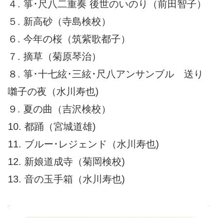
４. 箏･尺八二重奏 後世のいのり（前田智子）
５. 新高砂（寺島検校）
６. 今年の桜（筑紫歌都子）
７. 摘草（菊原琴治）
８. 箏･十七絃･三絃･尺八アンサンブル 送り
囃子の夜（水川寿也)
９. 夏の曲（吉沢検校）
10. 都踊（宮城道雄)
11. ブルー･レジェンド（水川寿也)
12. 新娘道成寺（菊岡検校)
13. 音の玉手箱（水川寿也)