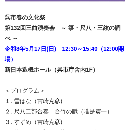
呉市春の文化祭
第132回三曲演奏会 ～ 箏・尺八・三絃の調
べ ～
令和8年5月17日(日) 12:30～15:40（12:00開
場）
新日本造機ホール（呉市庁舎内1F）
＜プログラム＞
１. 雪はな（吉崎克彦)
２. 尺八二部合奏 合竹の賦（唯是震一）
３. すずめ（吉崎克彦)